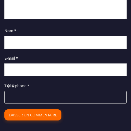
Nom
*
E-mail
*
T�l�phone
*