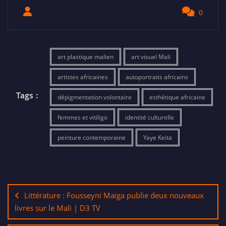
0
art plastique malien
art visuel Mali
artistes africaines
autoportraits africains
Tags :
dépigmentation volontaire
esthétique africaine
femmes et vitiligo
identité culturelle
peinture contemporaine
Yaye Keita
Littérature : Fousseyni Maïga publie deux nouveaux
livres sur le Mali | D3 TV