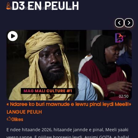
D3 EN PEULH
La richesse linguistique du Mali.
02:50
« Ndaree ko ɓuri mawnude e lewru pinal leydi Meeli!»
LANGUE PEULH
0
likes
E ndee hitaande 2026, hitaande jannde e pinal, Meeli yaaki
yeeso sanne. E njiilaw hooreejo leydi, Assimi GOÏTA, e ballal