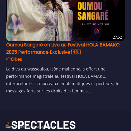
27:52
Oumou Sangaré en Live au Festival HOLA BAMAKO
2025 Performance Exclusive 🇲🇱
0
likes
La diva du wassoulou, icône malienne, a offert une
performance magistrale au festival HOLA BAMAKO,
interprétant ses morceaux emblématiques et porteurs de
messages forts sur les droits des femmes...
SPECTACLES
Riez, vibrez, ressentez plus.