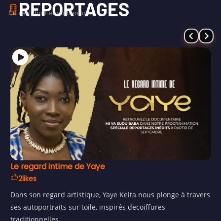
REPORTAGES
Le réel, brut et authentique.
Le regard intime de Yaye
2
likes
Dans son regard artistique, Yaye Keita nous plonge à travers
ses autoportraits sur toile, inspirés decoiffures
traditionnelles...