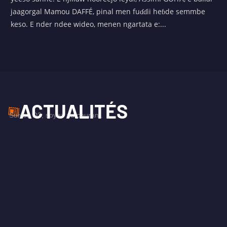
jaagorgal Mamou DAFFÉ, pinal men fuɗɗii heɓde semmbe
keso. E nder ndee wideo, menen ngartata e:...
ACTUALITÉS
Suivez D3, soyez au courant.