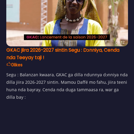
09:12
GKAC jiira 2026-2027 sintin Segu : Dɔnniya, Cenda
nda Teeyay taji !
0
likes
Segu : Balanzan kwaara, GKAC ga dilla ndunnya dɔnniya nda
dilla jiira 2026-2027 sintin. Mamou Daffé mo fahu, jiira teeni
huna nda bayray. Cenda nda duga tammaasa ra, war ga
dilla bay :