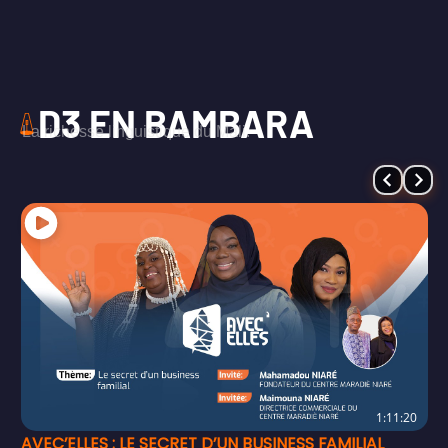
D3 EN BAMBARA
La richesse linguistique du Mali.
1:11:20
AVEC’ELLES : LE SECRET D’UN BUSINESS FAMILIAL