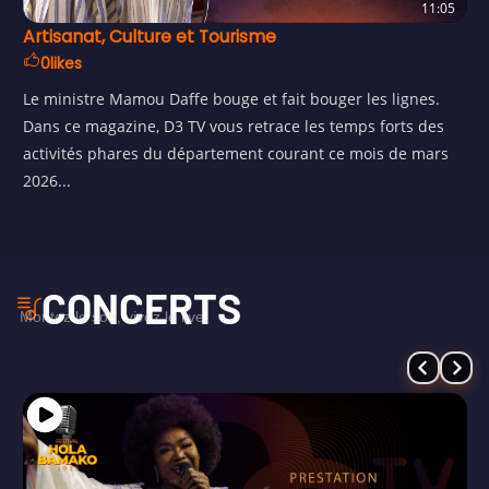
11:05
Artisanat, Culture et Tourisme
0
likes
Le ministre Mamou Daffe bouge et fait bouger les lignes.
Dans ce magazine, D3 TV vous retrace les temps forts des
activités phares du département courant ce mois de mars
2026...
CONCERTS
Montez le son, vivez le live.