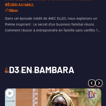
RÉUSSI AU MALI.
0
likes
Dans cet épisode inédit de AVEC ELLES, nous explorons un
thème inspirant : Le secret d’un business familial réussi.
Comment réussir à entreprendre en famille sans conflits ?...
D3 EN BAMBARA
La richesse linguistique du Mali.