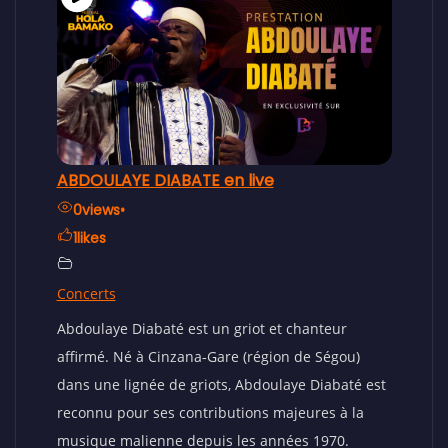
DOULAYE DIABATE en live
MARIAM BA e
0
views
•
0
views
•
1
likes
0
likes
ncerts
Concerts
doulaye Diabaté est un griot et chanteur
Mariam Ba, l’u
firmé. Né à Cinzana‑Gare (région de Ségou)
du Mali, a déli
ns une lignée de griots, Abdoulaye Diabaté est
festival HOLA
connu pour ses contributions majeures à la
sique malienne depuis les années 1970.