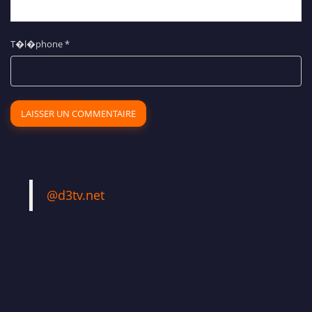
T�l�phone
*
@d3tv.net