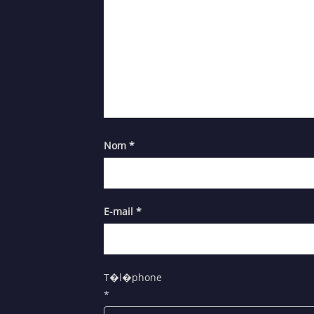
Nom
*
E-mail
*
T�l�phone
*