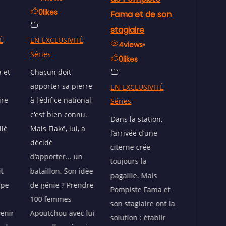
Fama et de son
: LES POMPISTES
de Coura
stagiaire
CHERCHENT DES
⛽
É
,
4
views
•
SOLUTIONS !
3
views
•
0
likes
0
likes
1
views
•
0
likes
erre
EN EXCLUSIVITÉ
,
EN EXCLUS
onal,
Séries
Séries
EN EXCLUSIVITÉ
,
nu.
Séries
Dans la station,
Flakè suit
 a
l’arrivée d’une
femme dep
Les deux
citerne crée
matin, hy
pompistes,
n
toujours la
par son
complètement
idée
pagaille. Mais
gigantesq
dépassés par la
ndre
Pompiste Fama et
postérieu
crise du carburant,
son stagiaire ont la
si c’était 
se réunissent pour
c lui
solution : établir
en plein d
trouver de