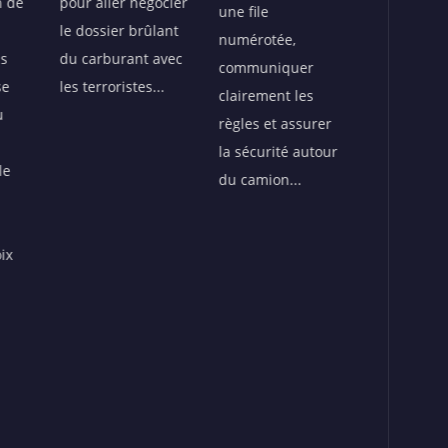
ocier
une file
Fatiguée, 
nouvelles
ant
numérotée,
se retourn
alternatives
avec
communiquer
Hé monsie
capables de
.
clairement les
veux quoi
sauver la
règles et assurer
exactemen
population. Après
la sécurité autour
Flakè, pan
plusieurs idées
du camion...
perd tous
aussi douteuses
et répond.
que leurs horaires
de travail, le
pompiste stagiaire
sort soudain une
proposition
révolutionnaire :
fabriquer de
l’essence…