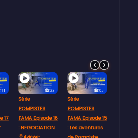
:23
06:05
07:57
Série
Série
Série
POMPISTES
POMPISTES
POMPIST
e 16
FAMA Episode 15
FAMA Episode
FAMA Epi
ON
: Les aventures
14 : 🚗💥 CRISE
: Flakè 
de Pompiste
DU CARBURANT
d’Essenc