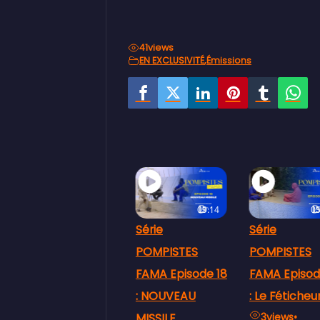
41
views
EN EXCLUSIVITÉ
,
Émissions
09:14
05:11
05
Série
Série
Série
POMPISTES
POMPISTES
POMPISTES
FAMA Episode 18
FAMA Episode 17
FAMA Episod
: NOUVEAU
: Le Féticheur
: NEGOCIATI
MISSILE
3
views
•
4
views
•