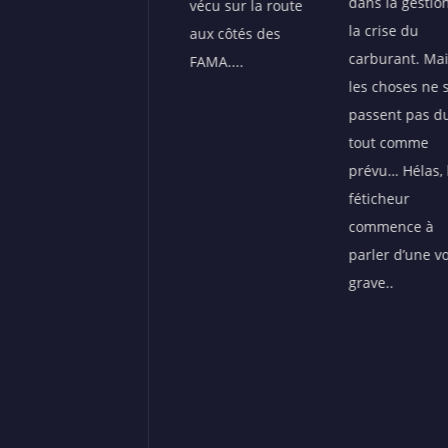
dans la gestion de
pour aller nég
vécu sur la route
la crise du
le dossier brûl
aux côtés des
carburant. Mais
du carburant 
FAMA....
les choses ne se
les terroristes..
passent pas du
tout comme
prévu… Hélas, le
féticheur
commence à
parler d’une voix
grave..