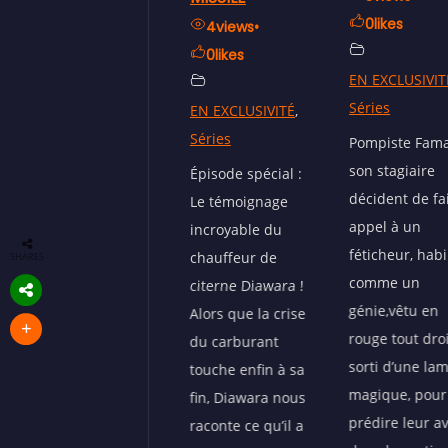
0
likes
0
likes
4
views
•
0
likes
EN EXCLUSIVITÉ
,
EN EXCLUSIVIT
Séries
Séries
EN EXCLUSIVITÉ
,
Séries
Pompiste Fama et
Chacun doit
son stagiaire
apporter sa pi
Épisode spécial :
décident de faire
à l'édifice nati
Le témoignage
appel à un
c'est bien con
incroyable du
féticheur, habillé
Mais Flakê, lui,
chauffeur de
SHARES
comme un
décidé
citerne Diawara !
génie,vêtu en
d'apporter... u
Alors que la crise
rouge tout droit
bataillon. Son 
du carburant
sorti d’une lampe
de génie ? Pre
touche enfin à sa
magique, pour
100 femmes
fin, Diawara nous
prédire leur avenir
Apoutchou ave
raconte ce qu’il a