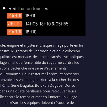
e, énigme et mystère. Chaque village porte en lui
ncestraux, garants de l’harmonie et de la cohésion
équilibre est menacé, des objets sacrés, symboliques
llage ainsi que l’ensemble du royaume contre les
Ce vol a déclenché une série d’événements
e du royaume. Pour restaurer l’ordre, et préserver
nvoie ses vaillants guerriers à la recherche des
 Fɔli Kɔnɔ, Sènè Duguba, Bolokun Duguba, Donso
dans une quête périlleuse pour retrouver leurs
lle contre le temps et met en lumière un village
r son trésor. Les équipes doivent résoudre des