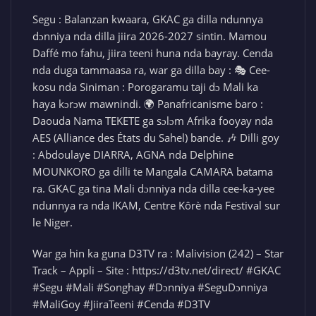
Segu : Balanzan kwaara, GKAC ga dilla ndunnya
dɔnniya nda dilla jiira 2026-2027 sintin. Mamou
Daffé mo fahu, jiira teeni huna nda bayray. Cenda
nda duga tammaasa ra, war ga dilla bay : 🎭 Cee-
kosu nda Siniman : Porogaramu taji dɔ Mali ka
haya kɔrɔw mawnindi. 🌍 Panafricanisme baro :
Daouda Nama TEKETE ga sɔlɔm Afrika fooyay nda
AES (Alliance des États du Sahel) bande. 🎶 Dilli goy
: Abdoulaye DIARRA, AGNA nda Delphine
MOUNKORO ga dilli te Mangala CAMARA batama
ra. GKAC ga tina Mali dɔnniya nda dilla cee-ka-yee
ndunnya ra nda IKAM, Centre Kôrè nda Festival sur
le Niger.
War ga hin ka guna D3TV ra : Malivision (242) – Star
Track – Appli – Site : https://d3tv.net/direct/ #GKAC
#Segu #Mali #Songhay #Dɔnniya #SeguDɔnniya
#MaliGoy #JiiraTeeni #Cenda #D3TV