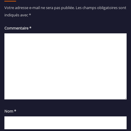
Votre adresse e-mail ne sera pas publiée.
Les champs obligatoires sont
indiqués avec
*
Commentaire
*
Nom
*