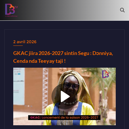
2 avril 2026
GKAC jiira 2026-2027 sintin Segu : Dɔnniya,
Cenda nda Teeyay taji !