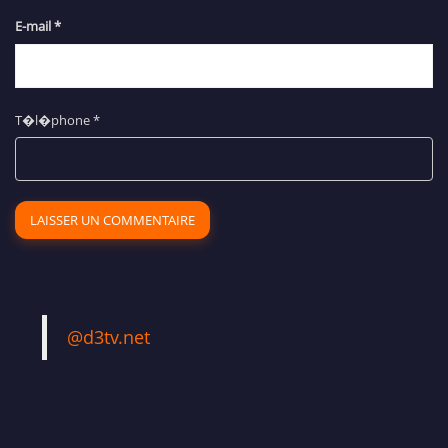
E-mail
*
T�l�phone
*
@d3tv.net