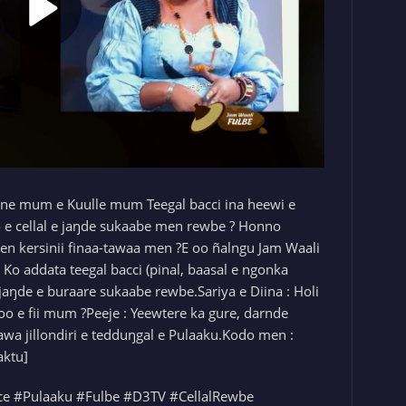
one mum e Kuulle mum Teegal bacci ina heewi e
 e cellal e jaŋde sukaabe men rewbe ? Honno
n kersinii finaa-tawaa men ?E oo ñalngu Jam Waali
 Ko addata teegal bacci (pinal, baasal e ngonka
 jaŋde e buraare sukaabe rewbe.Sariya e Diina : Holi
oo e fii mum ?Peeje : Yeewtere ka gure, darnde
a jillondiri e tedduŋgal e Pulaaku.Kodo men :
aktu]
ce #Pulaaku #Fulbe #D3TV #CellalRewbe