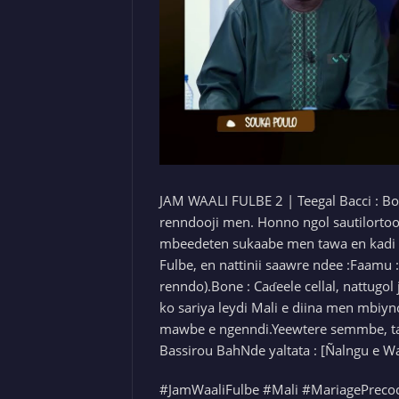
JAM WAALI FULBE 2 | Teegal Bacci : B
renndooji men. Honno ngol sautilortoo
mbeedeten sukaabe men tawa en kadi e
Fulbe, en nattinii saawre ndee :Faamu :
renndo).Bone : Caɗeele cellal, nattugol
ko sariya leydi Mali e diina men mbiyn
mawbe e ngenndi.Yeewtere semmbe, taw
Bassirou BahNde yaltata : [Ñalngu e W
#JamWaaliFulbe #Mali #MariagePreco