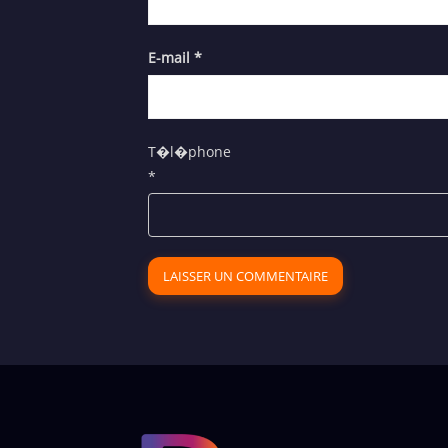
E-mail
*
T�l�phone
*