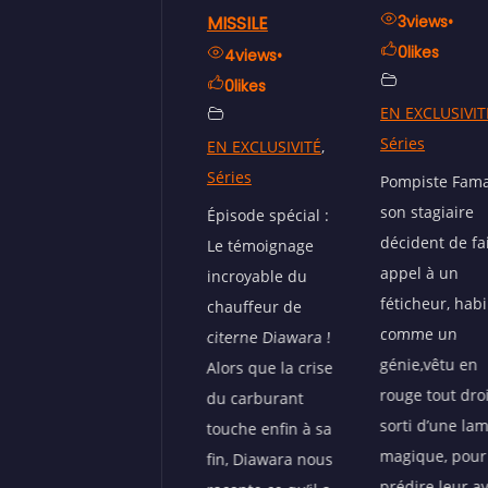
MISSILE
3
views
•
4
views
•
0
likes
0
likes
4
views
•
0
likes
EN EXCLUSIVITÉ
,
EN EXCLUSIVIT
Séries
Séries
EN EXCLUSIVITÉ
,
Séries
Pompiste Fama et
Chacun doit
son stagiaire
apporter sa pi
Épisode spécial :
décident de faire
à l'édifice nati
Le témoignage
appel à un
c'est bien con
incroyable du
féticheur, habillé
Mais Flakê, lui,
chauffeur de
comme un
décidé
citerne Diawara !
génie,vêtu en
d'apporter... u
Alors que la crise
rouge tout droit
bataillon. Son 
du carburant
sorti d’une lampe
de génie ? Pre
touche enfin à sa
magique, pour
100 femmes
fin, Diawara nous
prédire leur avenir
Apoutchou ave