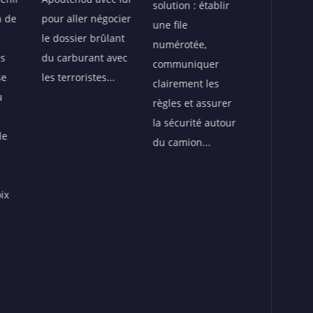
solution : établir
en plein d
trouver de
ocier
une file
Fatiguée, 
nouvelles
ant
numérotée,
se retourn
alternatives
avec
communiquer
Hé monsie
capables de
.
clairement les
veux quoi
sauver la
règles et assurer
exactemen
population. Après
la sécurité autour
Flakè, pan
plusieurs idées
du camion...
perd tous
aussi douteuses
et répond.
que leurs horaires
de travail, le
pompiste stagiaire
sort soudain une
proposition
révolutionnaire :
fabriquer de
l’essence…