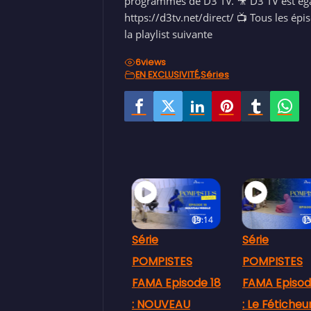
programmes de D3 TV. 🎥 D3 TV est égale
https://d3tv.net/direct/ 📺 Tous les ép
la playlist suivante
6
views
EN EXCLUSIVITÉ
,
Séries
09:14
05:11
05
Série
Série
Série
POMPISTES
POMPISTES
POMPISTES
FAMA Episode 18
FAMA Episode 17
FAMA Episod
: NOUVEAU
: Le Féticheur
: NEGOCIATI