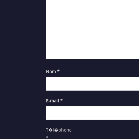
Nom
*
E-mail
*
T�l�phone
*