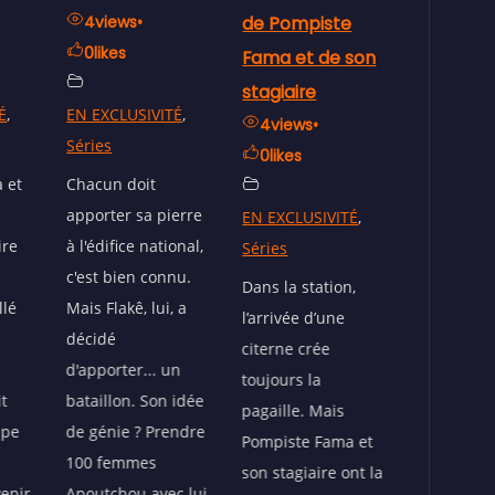
de Pompiste
DU CARBURANT
d’Essenc
Fama et de son
: LES POMPISTES
de Coura
stagiaire
CHERCHENT DES
⛽
É
,
4
views
•
SOLUTIONS !
3
views
•
0
likes
0
likes
1
views
•
0
likes
erre
EN EXCLUSIVITÉ
,
EN EXCLUS
onal,
Séries
Séries
EN EXCLUSIVITÉ
,
nu.
Séries
Dans la station,
Flakè suit
 a
l’arrivée d’une
femme dep
Les deux
citerne crée
matin, hy
pompistes,
n
toujours la
par son
complètement
idée
pagaille. Mais
gigantesq
dépassés par la
ndre
Pompiste Fama et
postérieu
crise du carburant,
son stagiaire ont la
si c’était 
se réunissent pour
c lui