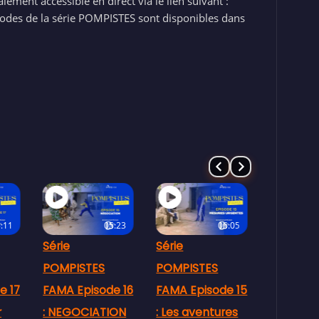
ment accessible en direct via le lien suivant :
isodes de la série POMPISTES sont disponibles dans
:23
06:05
07:57
Série
Série
Série
POMPISTES
POMPISTES
POMPIST
e 16
FAMA Episode 15
FAMA Episode
FAMA Epi
ON
: Les aventures
14 : 🚗💥 CRISE
: Flakè 