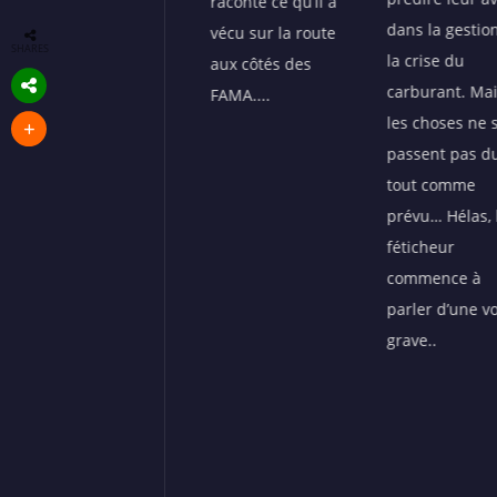
raconte ce qu’il a
dans la gestion de
pour aller nég
vécu sur la route
SHARES
la crise du
le dossier brûl
aux côtés des
carburant. Mais
du carburant 
FAMA....
les choses ne se
les terroristes..
passent pas du
tout comme
prévu… Hélas, le
féticheur
commence à
parler d’une voix
grave..