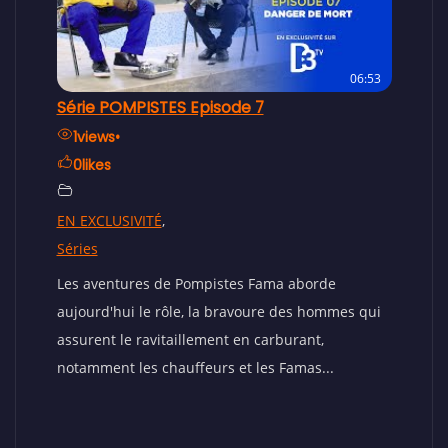
:59
06:53
Série POMPISTES Episode 7
Sér
1
views
•
2
0
likes
1
EN EXCLUSIVITÉ
,
EN 
Séries
Sér
Les aventures de Pompistes Fama aborde
Dan
lème
aujourd'hui le rôle, la bravoure des hommes qui
auj
assurent le ravitaillement en carburant,
del
notamment les chauffeurs et les Famas...
not
gest